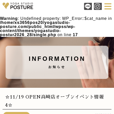
Warning
: Undefined property: WP_Error::$cat_name in
/home/xs3656pos20/yogastudio-
posture.com/public_html/wpss/wp-
content/themes/yogastudio-
postur2026_28/single.php
on line
17
INFORMATION
お知らせ
☆11/19 OPEN高崎店オープンイベント情報
4☆