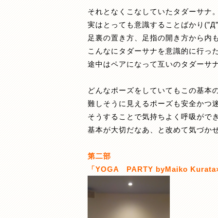
それとなくこなしていたタダーサナ
実はとっても意識することばかり(”Д”
足裏の置き方、足指の開き方から内
こんなにタダーサナを意識的に行っ
途中はペアになって互いのタダーサ
どんなポーズをしていてもこの基本
難しそうに見えるポーズも安全かつ迷わ
そうすることで気持ちよく呼吸がで
基本が大切だなあ、と改めて気づか
第二部
「YOGA PARTY byMaiko Kurata×