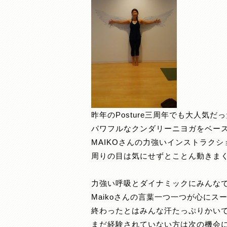
昨年のPosture三周年でも大人気だっ
パワフルなクンダリーニヨガをベー
MAIKOさんの力強いインストラクシ
周りの目は気にせずとことん動きまくりま
力強い呼吸とダイナミックにみんな
Maikoさんの言葉一つ一つが心にス
終わったとはみんな汗たっぷりかい
まだ経験されていない方は次の機会