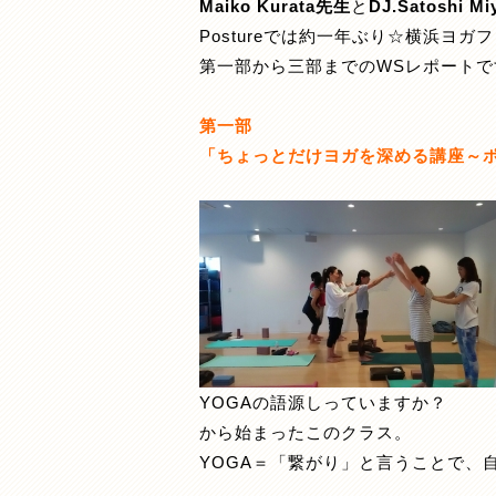
Maiko Kurata先生
と
DJ.Satoshi Mi
Postureでは約一年ぶり☆横浜ヨ
第一部から三部までのWSレポートで
第一部
「ちょっとだけヨガを深める講座～ポー
YOGAの語源しっていますか？
から始まったこのクラス。
YOGA＝「繋がり」と言うことで、