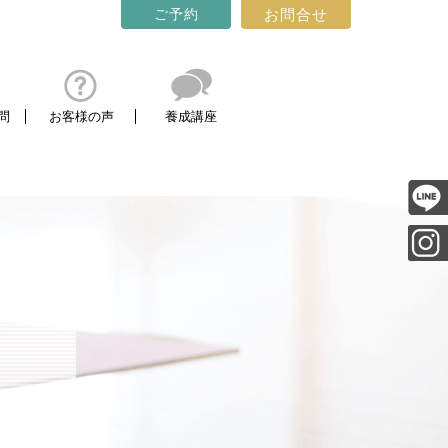
ご予約
お問合せ
html/wpss/wp-content/themes/yogastudio-
問
お客様の声
養成講座