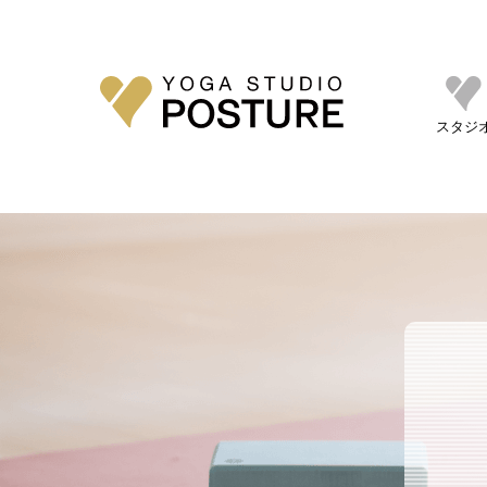
Warning
: Undefined property: WP_Error::$cat_name in
postur2026_28/single.php
on line
17
スタジ