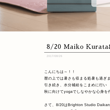
8/20 Maiko Kurat
2017/08/26
こんにちは～！！
暦の上では暑さも収まる処暑も過ぎ
引き続き、水分補給をこまめに行い
秋に向けてyogaでしなやかな心身を作
さて、8/20はBrighton Studio Daik