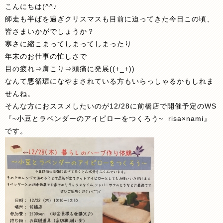
こんにちは(^^♪
師走も半ばを過ぎクリスマスも目前に迫ってきた今日この頃、
皆さまいかがでしょうか？
寒さに縮こまってしまってしまったり
年末のお仕事の忙しさで
目の疲れ⇒肩こり⇒頭痛に発展((+_+))
なんて悪循環になやまされている方もいらっしゃるかもしれま
せんね。
そんな方におススメしたいのが12/28に前橋店で開催予定のWS
『~小豆とラベンダーのアイピローをつくろう~ risa×nami』
です。