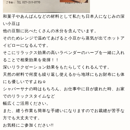
和菓子やあんぱんなどの材料として私たち日本人になじみの深
い小豆は
他の豆類に比べたくさんの水分を含んでいます。
そのためレンジで温めてあげると小豆から蒸気が出てホットア
イピローになるんです。
そこにリラックス効果の高いラベンダーのハーブを一緒に入れ
ることで相乗効果を発揮！！
深いリラクゼーション効果をもたらしてくれるんです。
天然の材料で何度も繰り返し使えるから地球にもお財布にも体
にも優しいですよね☺
シャバーサナの時はもちろん、お仕事中に目が疲れた時、お家
でのリラックスタイムなど
幅広くご活用ください。
また、縫う作業も簡単な手縫いになりますのでお裁縫が苦手な
方でも大丈夫です。
お気軽にご参加ください!!