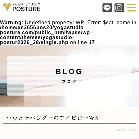
Warning
: Undefined property: WP_Error::$cat_name in
/home/xs3656pos20/yogastudio-
posture.com/public_html/wpss/wp-
content/themes/yogastudio-
postur2026_28/single.php
on line
17
BLOG
ブログ
小豆とラベンダーのアイピローWS
2017/12/19