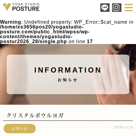
Warning
: Undefined property: WP_Error::$cat_name in
/home/xs3656pos20/yogastudio-
posture.com/public_html/wpss/wp-
content/themes/yogastudio-
postur2026_28/single.php
on line
17
INFORMATION
お知らせ
クリスタルボウルヨガ
2018/12/18
お知らせ