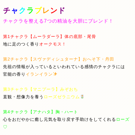
チ
ャ
ク
ラ
ブ
レ
ン
ド
チャクラを整える7つの精油を大胆にブレンド！
第1チャクラ【ムーラダーラ】体の底部・尾骨
地に足のつく香り
オークモス！
第2チャクラ【スヴァディシュターナ】おへそ下・丹田
先祖の情報が入っているといわれている感情のチャクラには
官能の香り
イランイラン
第3チャクラ【マニプーラ】みぞおち
直観・想像力を養う
ローズゼラニウム
第4チャクラ【アナハタ】胸・ハート
心をおだやかに癒し元気を取り戻す手助けをしてくれる
ローズ
♡