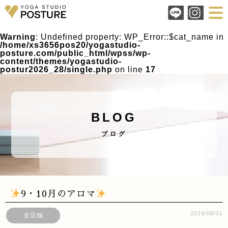
Warning
: Undefined property: WP_Error::$cat_name in
/home/xs3656pos20/yogastudio-
posture.com/public_html/wpss/wp-
content/themes/yogastudio-
postur2026_28/single.php
on line
17
BLOG
ブログ
9・10月のアロマ
2019/08/31
全店舗