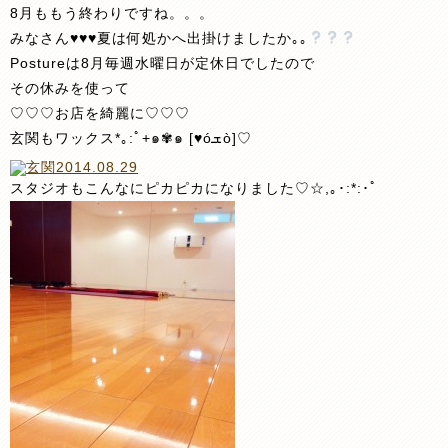
8月ももう終わりですね。。。
みなさん♥♥♥夏は何処かへ出掛けましたか｡｡
Postureは8月毎週水曜日が定休日でしたので
その休みを使って
♡♡♡お店を綺麗に♡♡♡
玄関もワックス*｡:ﾟ+๑✾๑ [♥óܫò]♡
スタジオもこんなにピカピカになりました♡☆,｡･:*:･ﾟ