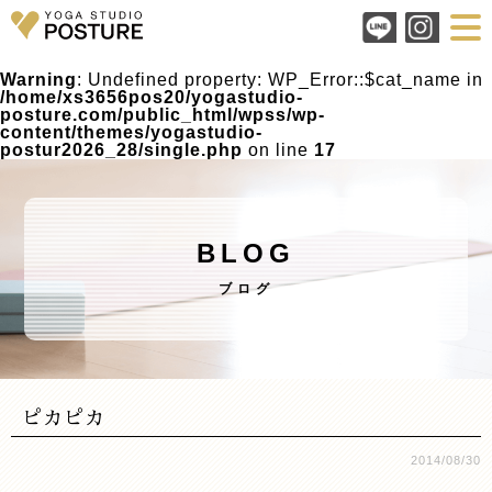
Warning
: Undefined property: WP_Error::$cat_name in
/home/xs3656pos20/yogastudio-
posture.com/public_html/wpss/wp-
content/themes/yogastudio-
postur2026_28/single.php
on line
17
BLOG
ブログ
ピカピカ
2014/08/30