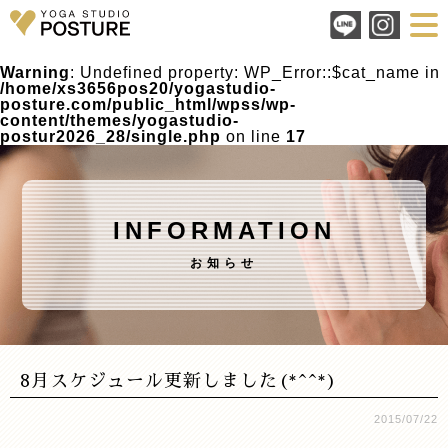
Warning
: Undefined property: WP_Error::$cat_name in
/home/xs3656pos20/yogastudio-
posture.com/public_html/wpss/wp-
content/themes/yogastudio-
postur2026_28/single.php
on line
17
INFORMATION
お知らせ
8月スケジュール更新しました(*^^*)
2015/07/22