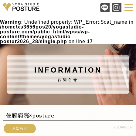
Warning
: Undefined property: WP_Error::$cat_name in
/home/xs3656pos20/yogastudio-
posture.com/public_html/wpss/wp-
content/themes/yogastudio-
postur2026_28/single.php
on line
17
INFORMATION
お知らせ
佐藤病院×posture
2016/06/07
お知らせ