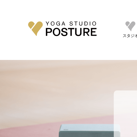
Warning
: Undefined property: WP_Error::$cat_name in
postur2026_28/single.php
on line
17
スタジ