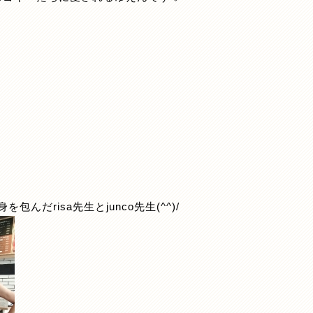
包んだrisa先生とjunco先生(^^)/