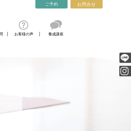
ご予約
お問合せ
html/wpss/wp-content/themes/yogastudio-
問
お客様の声
養成講座